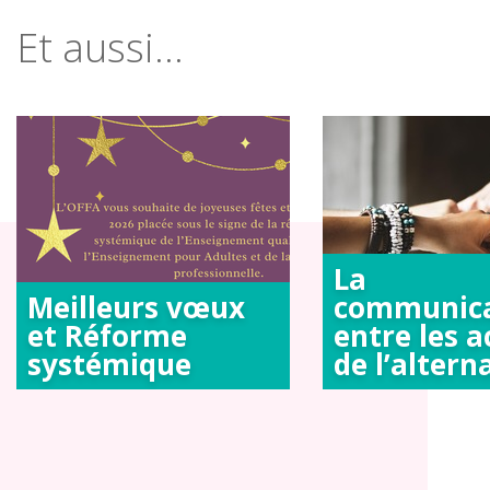
Et aussi...
La
Meilleurs vœux
communica
et Réforme
entre les a
systémique
de l’altern