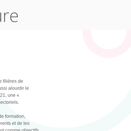
ure
filières de
ssi alourdir le
21, une «
ectoriels.
de formation,
rents et de les
ent comme objectifs