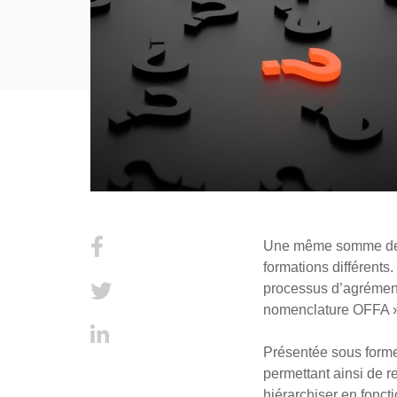
Une même somme de co
formations différents
processus d’agrément
nomenclature OFFA » e
Présentée sous forme
permettant ainsi de re
hiérarchiser en fonc