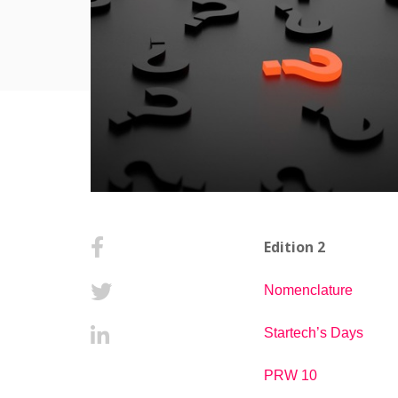
Edition 2
Nomenclature
Startech’s Days
PRW 10